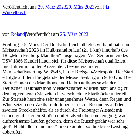
Veröffentlicht am:
29. März 2023
29. März 2023
von
Pia
Winkelblech
von
Roland
|Veröffentlicht am
26. März 2023
Freiburg, 26. März: Der Deutsche Leichtathletik-Verband hat seine
Meisterschaft 2023 im Halbmarathonlauf (21,1 km) innerhalb des
18. „Mein Freiburg Marathon“ ausgetragen. Vier Seniorinnen des
TSV 1886 Kandel hatten sich für diese Meisterschaft qualifiziert
und fuhren mit guten Aussichten, besonders in der
Mannschaftswertung W 35-45, in die Breisgau-Metropole. Der Start
erfolgte auf dem Freigelände der Messe Freiburg um 9.30 Uhr. Die
Starter*innen des Marathons und Halbmarathons sowie der
Deutschen Halbmarathon Meisterschaften wurden dazu analog zu
den angegebenen Zielzeiten in verschiedene Startblöcke unterteilt.
Zur Startzeit herrschte sehr unangenehmes Wetter, denn Regen und
Wind setzen den Wettkämpferinnen stark zu. Besonders auf der
zweiten Streckenhälfte, als es durch die Freiburger Altstadt mit
seinen gepflasterten Straßen und Straßenbahnschienen ging, war
aufmerksames Laufen geboten, denn die Rutschgefahr war sehr
groß. Nicht alle Teilnehmer*innen konnten so ihre beste Leistung
abberufen.