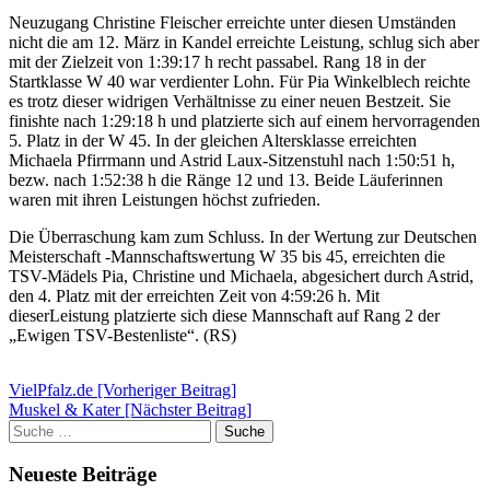
Neuzugang Christine Fleischer erreichte unter diesen Umständen
nicht die am 12. März in Kandel erreichte Leistung, schlug sich aber
mit der Zielzeit von 1:39:17 h recht passabel. Rang 18 in der
Startklasse W 40 war verdienter Lohn. Für Pia Winkelblech reichte
es trotz dieser widrigen Verhältnisse zu einer neuen Bestzeit. Sie
finishte nach 1:29:18 h und platzierte sich auf einem hervorragenden
5. Platz in der W 45. In der gleichen Altersklasse erreichten
Michaela Pfirrmann und Astrid Laux-Sitzenstuhl nach 1:50:51 h,
bezw. nach 1:52:38 h die Ränge 12 und 13. Beide Läuferinnen
waren mit ihren Leistungen höchst zufrieden.
Die Überraschung kam zum Schluss. In der Wertung zur Deutschen
Meisterschaft -Mannschaftswertung W 35 bis 45, erreichten die
TSV-Mädels Pia, Christine und Michaela, abgesichert durch Astrid,
den 4. Platz mit der erreichten Zeit von 4:59:26 h. Mit
dieserLeistung platzierte sich diese Mannschaft auf Rang 2 der
„Ewigen TSV-Bestenliste“. (RS)
Beitrags-
VielPfalz.de [Vorheriger Beitrag]
Muskel & Kater
[Nächster Beitrag]
Navigation
Suche
Suche
nach:
Neueste Beiträge