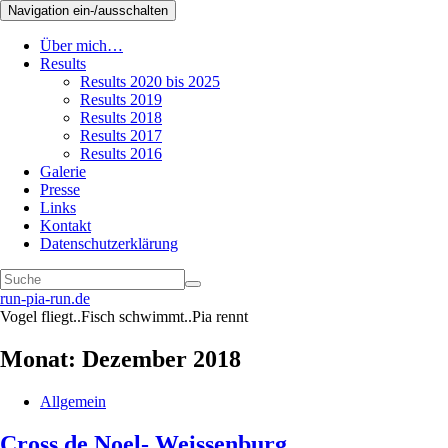
Navigation ein-/ausschalten
Über mich…
Results
Results 2020 bis 2025
Results 2019
Results 2018
Results 2017
Results 2016
Galerie
Presse
Links
Kontakt
Datenschutzerklärung
run-pia-run.de
Vogel fliegt..Fisch schwimmt..Pia rennt
Monat:
Dezember 2018
Allgemein
Cross de Noel- Weissenburg