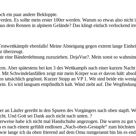
och ein paar andere Bekloppte.
en. Es sollte mein erster 100er werden. Warum so etwas also nicht i
us dem Rennen in alpinem Gelände? Das klingt einfach verlockend irr
en Testwettkämpfe ebenfalls! Meine Abneigung gegen extrem lange Einh
r überzeugt.
mir eine Bänderdehnung zuzuziehen. DejaVue?. Mein sonst so wahnsinni
rn. Aber spätestens bei km 3 des Wettkampfs nach einer kurzen Nacht 
 Mit Schwindelanfällen zeigt mir mein Körper was er davon hält: absol
 tatsächlich gegönnt. Kurzer Stopp an VP 1. Wir sind beide ein wenig 
nein. Es wird langsam empfindlich kalt. Wind zieht auf. Die Wegfind
 an Läufer gereiht in den Spuren des Vorgängers nach oben stapft. Wen
cht. Und Gott sei Dank auch nicht nach unten. ?
uerweise habe ich nicht mal Handschuhe angezogen. Die waren zu gut v
ich es nach einem gefühlt endlosen „Nach-oben-Gestapfe“ zum höchsten P
 wie lange ich da oben frierend auf dem Omu rumgerannt bin bis es end