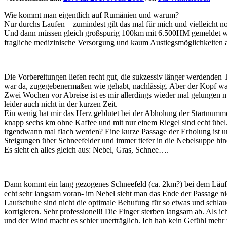
Wie kommt man eigentlich auf Rumänien und warum?
Nur durchs Laufen – zumindest gilt das mal für mich und vielleicht n
Und dann müssen gleich großspurig 100km mit 6.500HM gemeldet werd
fragliche medizinische Versorgung und kaum Austiegsmöglichkeiten a
Die Vorbereitungen liefen recht gut, die sukzessiv länger werdend
war da, zugegebenermaßen wie gehabt, nachlässig. Aber der Kopf wa
Zwei Wochen vor Abreise ist es mir allerdings wieder mal gelungen 
leider auch nicht in der kurzen Zeit.
Ein wenig hat mir das Herz geblutet bei der Abholung der Startnumme
knapp sechs km ohne Kaffee und mit nur einem Riegel sind echt übel.
irgendwann mal flach werden? Eine kurze Passage der Erholung ist uns
Steigungen über Schneefelder und immer tiefer in die Nebelsuppe hi
Es sieht eh alles gleich aus: Nebel, Gras, Schnee….
Dann kommt ein lang gezogenes Schneefeld (ca. 2km?) bei dem Läufer
echt sehr langsam voran- im Nebel sieht man das Ende der Passage ni
Laufschuhe sind nicht die optimale Behufung für so etwas und schla
korrigieren. Sehr professionell! Die Finger sterben langsam ab. Als 
und der Wind macht es schier unerträglich. Ich hab kein Gefühl mehr