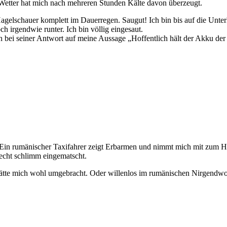
etter hat mich nach mehreren Stunden Kälte davon überzeugt.
Hagelschauer komplett im Dauerregen. Saugut! Ich bin bis auf die Unte
ch irgendwie runter. Ich bin völlig eingesaut.
ei seiner Antwort auf meine Aussage „Hoffentlich hält der Akku der Uh
Ein rumänischer Taxifahrer zeigt Erbarmen und nimmt mich mit zum Ho
 echt schlimm eingematscht.
 hätte mich wohl umgebracht. Oder willenlos im rumänischen Nirgendwo