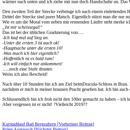
wärmer nach unten und ich ziehe mir nun doch Handschuhe an. Das W
Den zweiten Teil der Strecke verbringe ich nach einem einleitenden 
Drittel der Strecke sind purer Matsch. Eigentlich stürzt man die nur no
Wie es um die Moral vom neben mir rennenden Läufer steht merke ich b
„Ist mir scheissegal!“
Das ist bei der üblichen Graduierung von….
-Ich lauf mal auf Sieg an.
-Unter die ersten 3 ist auch ok!
-Hauptsache unter die ersten 10!
-Was mach ich hier eige
ntlich?
-Hoffentlich ist es bald rum!
-Ich will einfach nur ankommen!
…..noch eine Stufe drunter.
Weiss ich also Bescheid!
Nach über 10 Stunden bin ich am Ziel beimDracula-Schloss in Bran. 
nachdem er mich in meiner braunen Pracht gesehen hat. Ich bin auch
Schlussendlich bin ich froh nicht den 100er gemacht zu haben – ich
Aber vergessen ist er nicht! ?Vielleicht 2019??
Beitrags-
Kurstadtlauf Bad Bergzabern [Vorheriger Beitrag]
Polen Austausch
[Nächster Beitrag]