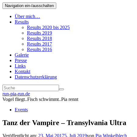
Navigation ein-/ausschalten
Über mich…
Results
Results 2020 bis 2025
Results 2019
Results 2018
Results 2017
Results 2016
Galerie
Presse
Links
Kontakt
Datenschutzerklärung
run-pia-run.de
Vogel fliegt..Fisch schwimmt..Pia rennt
Events
Tanz der Vampire – Transylvania Ultra
Veröffentlicht am:
23. Mai 2017
5. Juli 2019
von
Pia Winkelblech